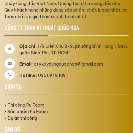
cháy hàng đầu Việt Nam. Chúng tôi tự tin mang đến cho
Quý khách hàng những dòng sản phẩm chất lượng nhất, an
toàn nhất và giá thành cạnh tranh nhất.
CÔNG TY TNHH KĨ THUẬT QUỐC HOA
Địa chỉ:
1/9 Liên Khu 8-9, phường Bình Hưng Hòa A,
quận Bình Tân, TP.HCM
Email:
ctyxaydungquochoa@gmail.com
Hotline:
0901.979.189
DỊCH VỤ
Thi công Pu Foam
Sản phẩm Pu Foam
Dự án thi công
BẢN ĐỒ