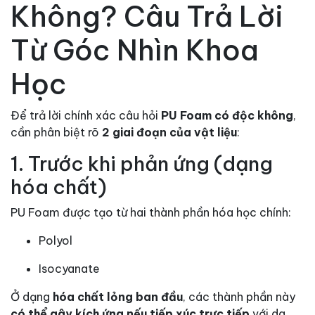
Không? Câu Trả Lời
Từ Góc Nhìn Khoa
Học
Để trả lời chính xác câu hỏi
PU Foam có độc không
,
cần phân biệt rõ
2 giai đoạn của vật liệu
:
1. Trước khi phản ứng (dạng
hóa chất)
PU Foam được tạo từ hai thành phần hóa học chính:
Polyol
Isocyanate
Ở dạng
hóa chất lỏng ban đầu
, các thành phần này
có thể gây kích ứng nếu tiếp xúc trực tiếp
với da,