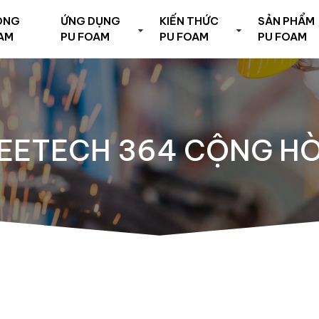
ÔNG
ỨNG DỤNG
KIẾN THỨC
SẢN PHẨM
AM
PU FOAM
PU FOAM
PU FOAM
EETECH 364 CỘNG H