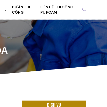
DỰ ÁN THI
LIÊN HỆ THI CÔNG
CÔNG
PU FOAM
ÒA
DỊCH VỤ