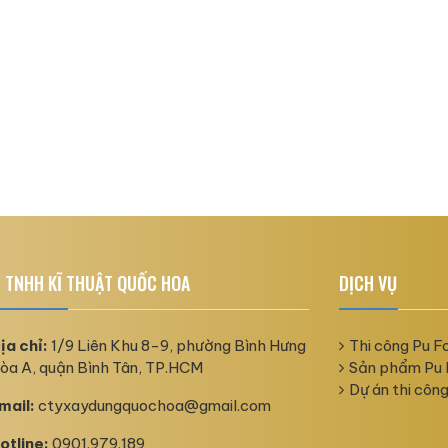
 TNHH KĨ THUẬT QUỐC HOA
DỊCH VỤ
ịa chỉ:
1/9 Liên Khu 8-9, phường Bình Hưng
Thi công Pu 
òa A, quận Bình Tân, TP.HCM
Sản phẩm Pu
Dự án thi côn
mail:
ctyxaydungquochoa@gmail.com
otline:
0901.979.189