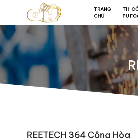
TRANG
THI C
CHỦ
PU FO
R
REETECH 364 Cộng Hòa