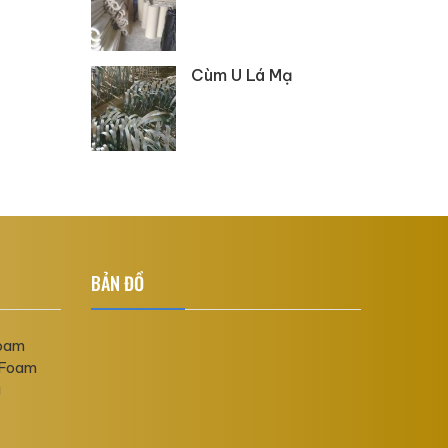
Cùm U Lá Mạ
BẢN ĐỒ
Foam
 Foam
g